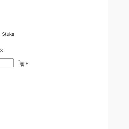
0
 Stuks
63