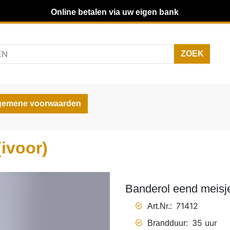
Online betalen via uw eigen bank
gemene voorwaarden
ivoor)
Banderol eend meisje
71412
Art.Nr.
35 uur
Brandduur