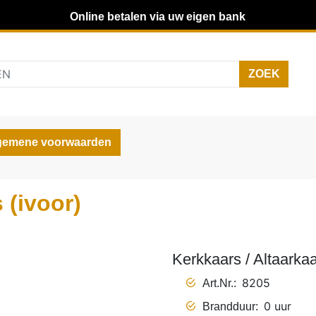
Online betalen via uw eigen bank
gemene voorwaarden
 (ivoor)
Kerkkaars / Altaarkaa
8205
Art.Nr.
0 uur
Brandduur