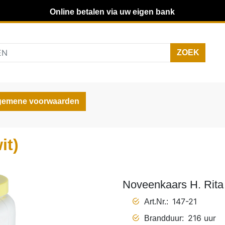
Online betalen via uw eigen bank
gemene voorwaarden
it)
Noveenkaars H. Rita 
147-21
Art.Nr.
216 uur
Brandduur