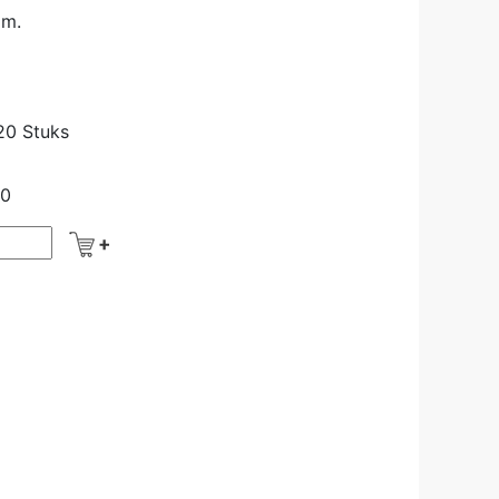
mm.
20 Stuks
90