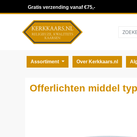
Gratis verzending vanaf €75,-
Assortiment
Over Kerkkaars.nl
Al
Offerlichten middel typ