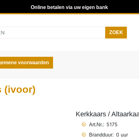
Online betalen via uw eigen bank
gemene voorwaarden
 (ivoor)
Kerkkaars / Altaarkaa
5175
Art.Nr.
0 uur
Brandduur